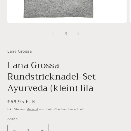
Medien
1
in
i
von
1
/
2
Modal
öffnen
ö
Lana Grossa
Lana Grossa
Rundstricknadel-Set
Ayurveda (klein) lila
Normaler
€69,95 EUR
Preis
Inkl. Steuern.
Versand
wird beim Checkout berechnet
Anzahl
Anzahl