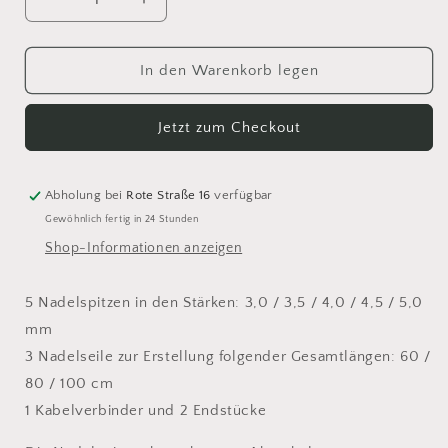
Verringere
Erhöhe
die
die
Menge
Menge
für
für
In den Warenkorb legen
Lana
Lana
Grossa
Grossa
Jetzt zum Checkout
Rundstricknadel-
Rundstricknadel-
Set
Set
Ayurveda
Ayurveda
(klein)
(klein)
Abholung bei
Rote Straße 16
verfügbar
lila
lila
Gewöhnlich fertig in 24 Stunden
Shop-Informationen anzeigen
5 Nadelspitzen in den Stärken: 3,0 / 3,5 / 4,0 / 4,5 / 5,0
mm
3 Nadelseile zur Erstellung folgender Gesamtlängen: 60 /
80 / 100 cm
1 Kabelverbinder und 2 Endstücke