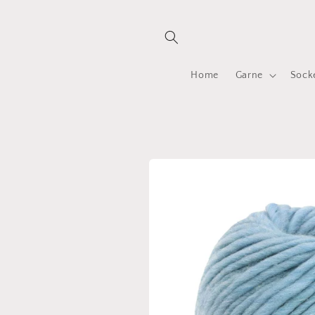
Direkt
zum
Inhalt
Home
Garne
Sock
Zu
Produktinformationen
springen