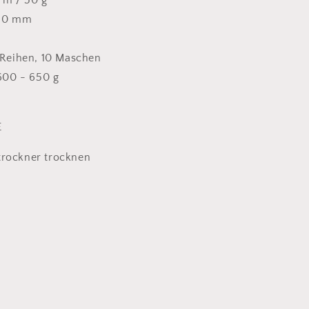
0 m / 50 g
 10 mm
4 Reihen, 10 Maschen
 600 - 650 g
E
trockner trocknen