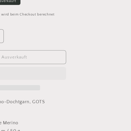
sverkauft
d
wird beim Checkout berechnet
rhöhe
ie
enge
ür
Ausverkauft
ana
rossa
er
ei
ots
2
ellblau
ino-Dochtgarn, GOTS
e Merino