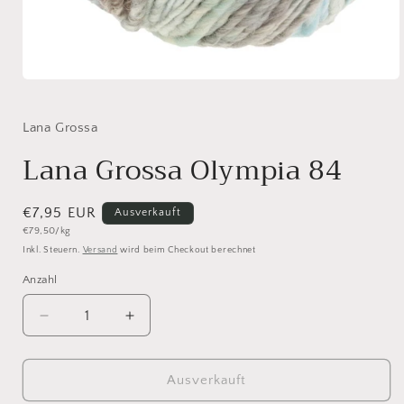
Medien
1
in
Modal
Lana Grossa
öffnen
Lana Grossa Olympia 84
Normaler
€7,95 EUR
Ausverkauft
Grundpreis
€79,50/kg
Preis
Inkl. Steuern.
Versand
wird beim Checkout berechnet
Anzahl
Anzahl
Verringere
Erhöhe
die
die
Menge
Menge
für
für
Ausverkauft
Lana
Lana