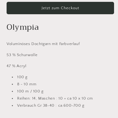
Grossa
Grossa
Jetzt zum Checkout
Olympia
Olympia
84
84
Olympia
Voluminöses Dochtgarn mit Farbverlauf
53 % Schurwolle
47 % Acryl
100 g
8 - 10 mm
100 m / 100 g
Reihen: 14, Maschen : 10 = ca 10 x 10 cm
Verbrauch Gr 38-40 : ca.600-700 g