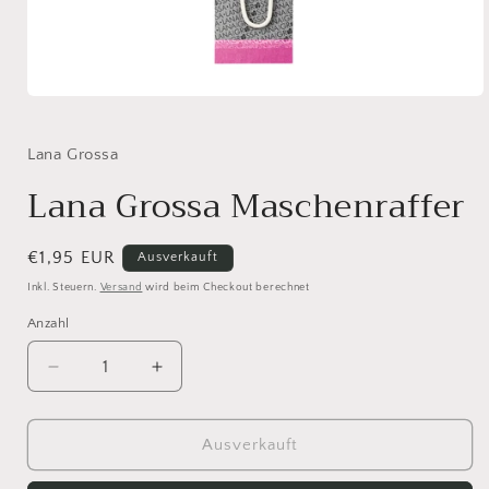
Medien
1
in
Modal
Lana Grossa
öffnen
Lana Grossa Maschenraffer
Normaler
€1,95 EUR
Ausverkauft
Preis
Inkl. Steuern.
Versand
wird beim Checkout berechnet
Anzahl
Anzahl
Verringere
Erhöhe
die
die
Menge
Menge
für
für
Ausverkauft
Lana
Lana