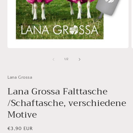
Medien
1
in
i
von
1
/
2
Modal
öffnen
ö
Lana Grossa
Lana Grossa Falttasche
/Schaftasche, verschiedene
Motive
Normaler
€3,90 EUR