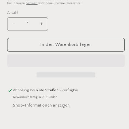
Preis
Inkl. Steuern.
Versand
wird beim Checkout berechnet
Anzahl
Anzahl
Verringere
Erhöhe
die
die
Menge
Menge
für
für
In den Warenkorb legen
Lana
Lana
Grossa
Grossa
Falttasche
Falttasche
/Schaftasche,
/Schaftasche,
verschiedene
verschiedene
Motive
Motive
Abholung bei
Rote Straße 16
verfügbar
Gewöhnlich fertig in 24 Stunden
Shop-Informationen anzeigen