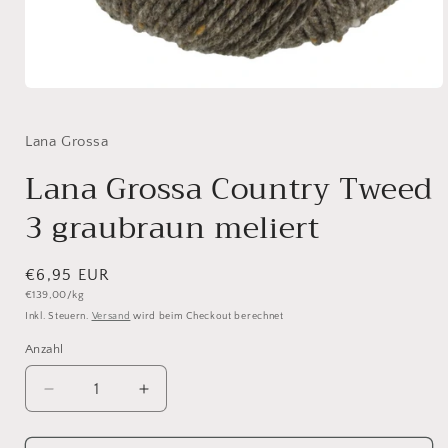
Medien
1
in
Modal
Lana Grossa
öffnen
Lana Grossa Country Tweed
3 graubraun meliert
Normaler
€6,95 EUR
Grundpreis
€139,00/kg
Preis
Inkl. Steuern.
Versand
wird beim Checkout berechnet
Anzahl
Anzahl
Verringere
Erhöhe
die
die
Menge
Menge