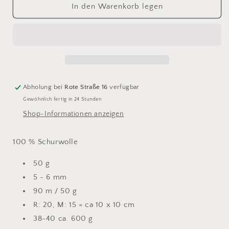
für
für
In den Warenkorb legen
Lana
Lana
Grossa
Grossa
Country
Country
Tweed
Tweed
3
3
graubraun
graubraun
meliert
meliert
Abholung bei
Rote Straße 16
verfügbar
Gewöhnlich fertig in 24 Stunden
Shop-Informationen anzeigen
100 % Schurwolle
50 g
5 - 6 mm
90 m / 50 g
R: 20, M: 15 = ca 10 x 10 cm
38-40 ca. 600 g