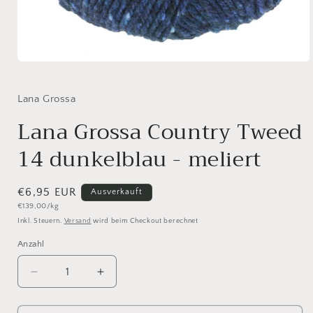
Medien
1
in
Modal
Lana Grossa
öffnen
Lana Grossa Country Tweed
14 dunkelblau - meliert
Normaler
€6,95 EUR
Ausverkauft
Grundpreis
€139,00/kg
Preis
Inkl. Steuern.
Versand
wird beim Checkout berechnet
Anzahl
Anzahl
Verringere
Erhöhe
die
die
Menge
Menge