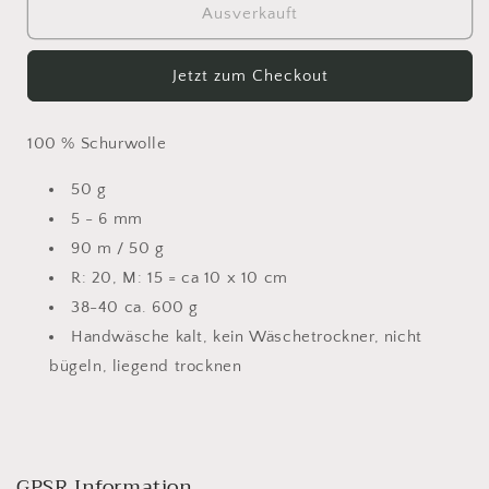
für
für
Ausverkauft
Lana
Lana
Grossa
Grossa
Jetzt zum Checkout
Country
Country
Tweed
Tweed
14
14
100 % Schurwolle
dunkelblau
dunkelblau
-
-
50 g
meliert
meliert
5 - 6 mm
90 m / 50 g
R: 20, M: 15 = ca 10 x 10 cm
38-40 ca. 600 g
Handwäsche kalt, kein Wäschetrockner, nicht
bügeln, liegend trocknen
GPSR Information