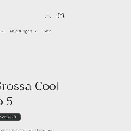
Einloggen
Warenkorb
Anleitungen
Sale
rossa Cool
o 5
sverkauft
d
wird beim Checkout berechnet