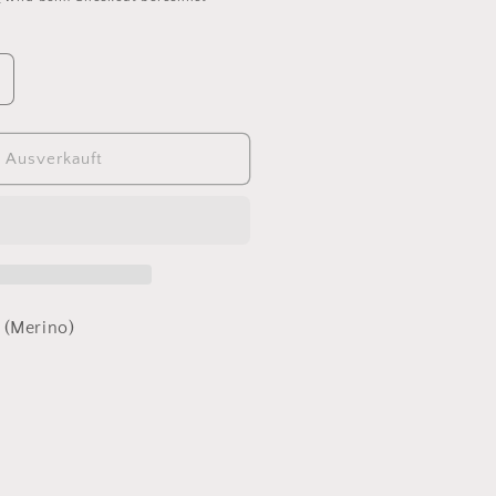
rhöhe
ie
enge
ür
Ausverkauft
ana
rossa
ool
erino
 (Merino)