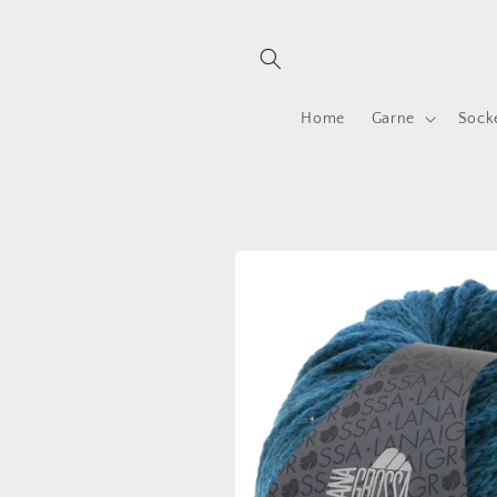
Direkt
zum
Inhalt
Home
Garne
Sock
Zu
Produktinformationen
springen