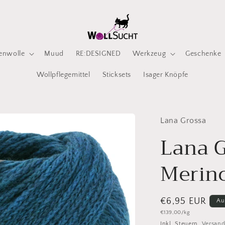
enwolle
Muud
RE:DESIGNED
Werkzeug
Geschenke
Wollpflegemittel
Sticksets
Isager Knöpfe
Lana Grossa
Lana G
Merin
Normaler
€6,95 EUR
Au
Grundpreis
€139,00/kg
Preis
Inkl. Steuern.
Versan