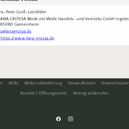
s-Peter Groß-Leinfelder
LANA GROSSA Mode mit Wolle Handels- und Vertriebs GmbH Ingolstä
6 85080 Gaimersheim
fo@lanagrossa.de
 
https://www.lana-grossa.de
um
AGBs
Widerrufsbelehrung
Versandkosten
Datenschutzer
Kontakt / Öffnungszeiten
Vertrag widerrufen
Facebook
Instagram