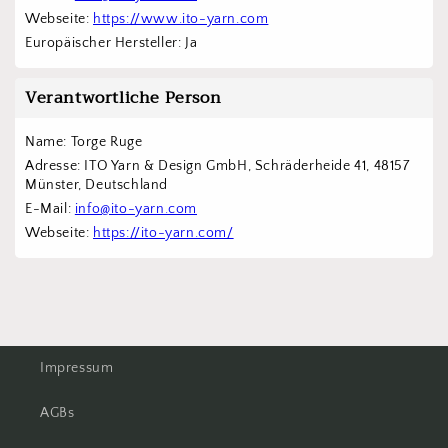
Webseite: 
https://www.ito-yarn.com
Europäischer Hersteller: Ja
Verantwortliche Person
Name: Torge Ruge
Adresse: ITO Yarn & Design GmbH, Schräderheide 41, 48157 
Münster, Deutschland
E-Mail: 
info@ito-yarn.com
Webseite: 
https://ito-yarn.com/
Impressum
AGBs