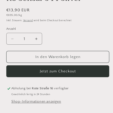
Normaler
€13,90 EUR
Grundpreis
€695,00/kg
Preis
Inkl. Steuern.
Versand
wird beim Checkout berechnet
Anzahl
Anzahl
Verringere
Erhöhe
die
die
Menge
Menge
für
für
In den Warenkorb legen
Ito
Ito
Sensai
Sensai
Jetzt zum Checkout
344
344
Silver
Silver
Abholung bei
Rote Straße 16
verfügbar
Gewöhnlich fertig in 24 Stunden
Shop-Informationen anzeigen