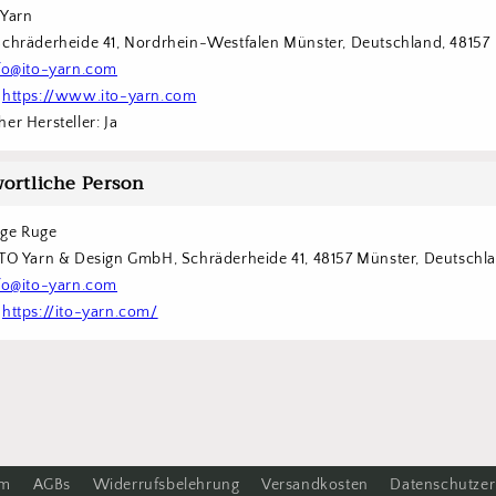
 Yarn
Schräderheide 41, Nordrhein-Westfalen Münster, Deutschland, 48157
fo@ito-yarn.com
 
https://www.ito-yarn.com
er Hersteller: Ja
ortliche Person
rge Ruge
ITO Yarn & Design GmbH, Schräderheide 41, 48157 Münster, Deutschl
fo@ito-yarn.com
 
https://ito-yarn.com/
um
AGBs
Widerrufsbelehrung
Versandkosten
Datenschutzer