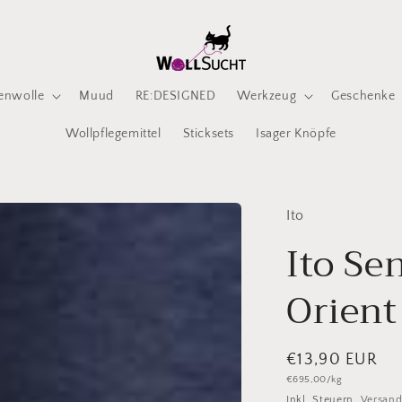
enwolle
Muud
RE:DESIGNED
Werkzeug
Geschenke
Wollpflegemittel
Sticksets
Isager Knöpfe
Ito
Ito Se
Orient
Normaler
€13,90 EUR
Grundpreis
€695,00/kg
Preis
Inkl. Steuern.
Versan