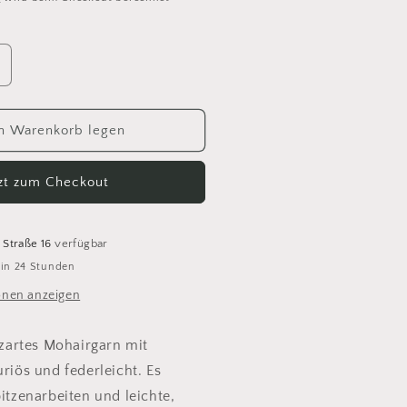
rhöhe
ie
enge
ür
n Warenkorb legen
to
ensai
tzt zum Checkout
41
rient
lue
 Straße 16
verfügbar
 in 24 Stunden
onen anzeigen
n zartes Mohairgarn mit
uriös und federleicht. Es
pitzenarbeiten und leichte,