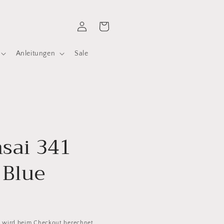
Einloggen
Warenkorb
Anleitungen
Sale
nsai 341
 Blue
d
wird beim Checkout berechnet