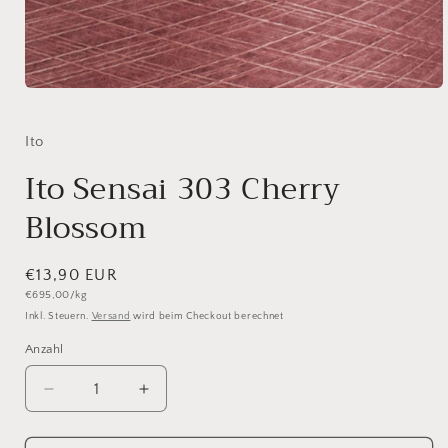
Medien
1
in
Modal
Ito
öffnen
Ito Sensai 303 Cherry
Blossom
Normaler
€13,90 EUR
Grundpreis
€695,00/kg
Preis
Inkl. Steuern.
Versand
wird beim Checkout berechnet
Anzahl
Anzahl
Verringere
Erhöhe
die
die
Menge
Menge