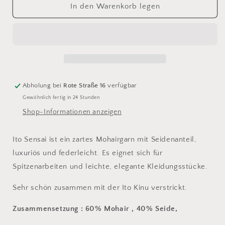
für
für
In den Warenkorb legen
Ito
Ito
Sensai
Sensai
303
303
Cherry
Cherry
Blossom
Blossom
Abholung bei
Rote Straße 16
verfügbar
Gewöhnlich fertig in 24 Stunden
Shop-Informationen anzeigen
Ito Sensai ist ein zartes Mohairgarn mit Seidenanteil,
luxuriös und federleicht. Es eignet sich für
Spitzenarbeiten und leichte, elegante Kleidungsstücke.
Sehr schön zusammen mit der Ito Kinu verstrickt.
Zusammensetzung : 60% Mohair , 40% Seide,