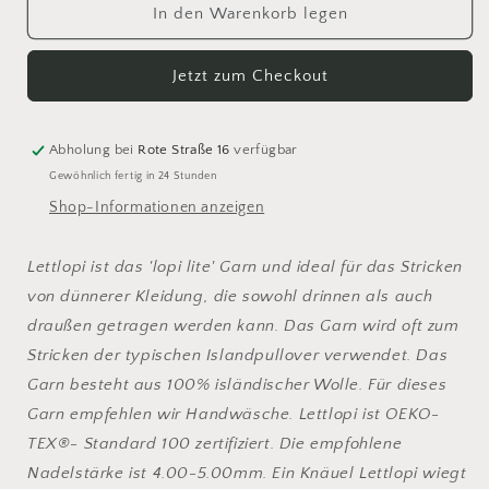
für
für
In den Warenkorb legen
Istex
Istex
Lett
Lett
Jetzt zum Checkout
Lopi
Lopi
1700
1700
air
air
blue
blue
Abholung bei
Rote Straße 16
verfügbar
Gewöhnlich fertig in 24 Stunden
Shop-Informationen anzeigen
Lettlopi ist das 'lopi lite' Garn und ideal für das Stricken
von dünnerer Kleidung, die sowohl drinnen als auch
draußen getragen werden kann. Das Garn wird oft zum
Stricken der typischen Islandpullover verwendet. Das
Garn besteht aus 100% isländischer Wolle. Für dieses
Garn empfehlen wir Handwäsche. Lettlopi ist OEKO-
TEX®- Standard 100 zertifiziert. Die empfohlene
Nadelstärke ist 4.00-5.00mm. Ein Knäuel Lettlopi wiegt