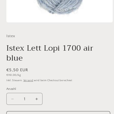
Medien
1
in
Modal
Istex
öffnen
Istex Lett Lopi 1700 air
blue
Normaler
€5,50 EUR
Grundpreis
€110,00/kg
Preis
Inkl. Steuern.
Versand
wird beim Checkout berechnet
Anzahl
Anzahl
Verringere
Erhöhe
die
die
Menge
Menge