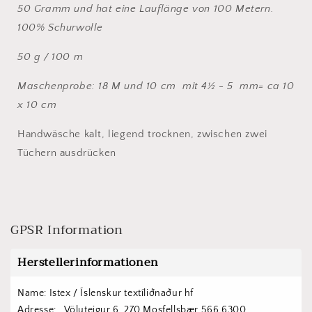
50 Gramm und hat eine Lauflänge von 100 Metern.
100% Schurwolle
50 g / 100 m
Maschenprobe: 18 M und 10 cm mit 4½ - 5 mm= ca 10
x 10 cm
Handwäsche kalt, liegend trocknen, zwischen zwei
Tüchern ausdrücken
GPSR Information
Herstellerinformationen
Name: Istex / Íslenskur textíliðnaður hf
Adresse:   Völuteigur 6, 270 Mosfellsbær 566 6300