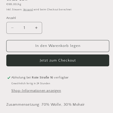
Grundpreis
€185,00/kg
Preis
Inkl. Steuern.
Versand
wird beim Checkout berechnet
Anzahl
Anzahl
Verringere
Erhöhe
die
die
Menge
Menge
für
für
In den Warenkorb legen
Isager
Isager
Tweed
Tweed
Jetzt zum Checkout
Oak
Oak
Abholung bei
Rote Straße 16
verfügbar
Gewöhnlich fertig in 24 Stunden
Shop-Informationen anzeigen
Zusammensetzung: 70% Wolle, 30% Mohair