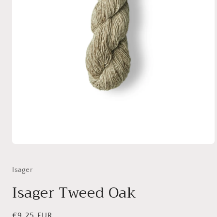
Medien
1
in
Modal
Isager
öffnen
Isager Tweed Oak
Normaler
€9,25 EUR