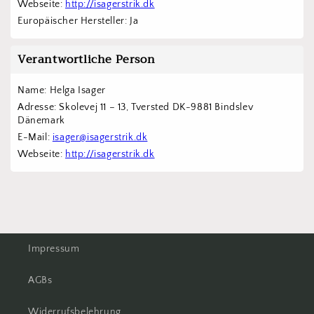
Webseite: 
http://isagerstrik.dk
Europäischer Hersteller: Ja
Verantwortliche Person
Name: Helga Isager
Adresse: Skolevej 11 – 13, Tversted DK-9881 Bindslev 
Dänemark
E-Mail: 
isager@isagerstrik.dk
Webseite: 
http://isagerstrik.dk
Impressum
AGBs
Widerrufsbelehrung