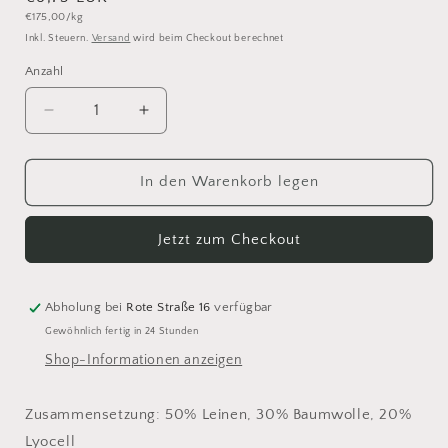
Grundpreis
€175,00/kg
Preis
Inkl. Steuern.
Versand
wird beim Checkout berechnet
Anzahl
Anzahl
Verringere
Erhöhe
die
die
Menge
Menge
für
für
In den Warenkorb legen
Isager
Isager
Trio
Trio
Jetzt zum Checkout
2
2
Linen
Linen
Abholung bei
Rote Straße 16
verfügbar
Gewöhnlich fertig in 24 Stunden
Shop-Informationen anzeigen
Zusammensetzung: 50% Leinen, 30% Baumwolle, 20%
Lyocell