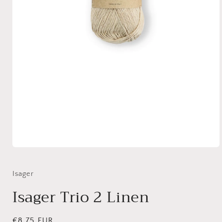
Medien
1
in
Modal
Isager
öffnen
Isager Trio 2 Linen
Normaler
€8,75 EUR