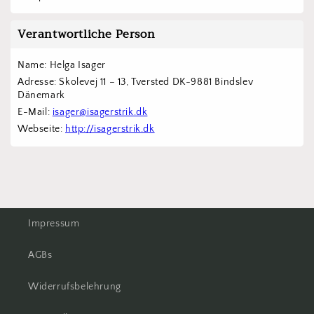
Verantwortliche Person
Name: Helga Isager
Adresse: Skolevej 11 – 13, Tversted DK-9881 Bindslev 
Dänemark
E-Mail: 
isager@isagerstrik.dk
Webseite: 
http://isagerstrik.dk
Impressum
AGBs
Widerrufsbelehrung