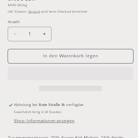
Grundpreis
€440,00/kg
Preis
Inkl. Steuern.
Versand
wird beim Checkout berechnet
Anzahl
Anzahl
Verringere
Erhöhe
die
die
Menge
Menge
für
für
In den Warenkorb legen
Isager
Isager
Silk
Silk
Mohair
Mohair
-
-
32
32
Abholung bei
Rote Straße 16
verfügbar
Gewöhnlich fertig in 24 Stunden
Shop-Informationen anzeigen
Zusammensetzung: 75% Super Kid Mohair, 25% Seide