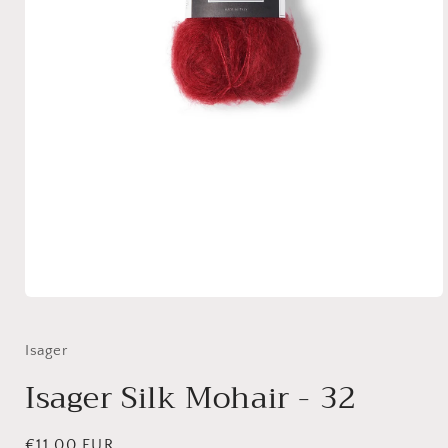
Medien
1
in
Modal
Isager
öffnen
Isager Silk Mohair - 32
Normaler
€11,00 EUR