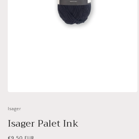
Medien
1
in
Modal
Isager
öffnen
Isager Palet Ink
Normaler
€9,50 EUR