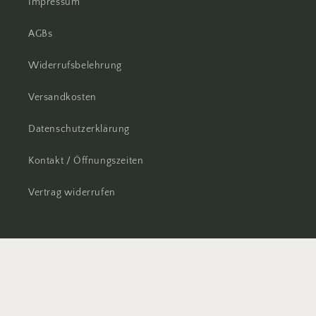
Impressum
AGBs
Widerrufsbelehrung
Versandkosten
Datenschutzerklärung
Kontakt / Öffnungszeiten
Vertrag widerrufen
Facebook
Instagram
© 2026,
Wollsucht
Powered by Shopify