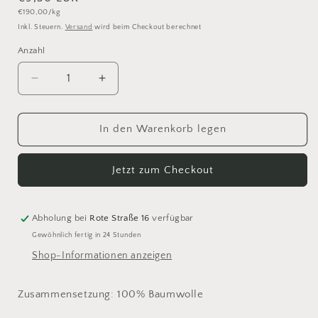
Grundpreis
€190,00/kg
Preis
Inkl. Steuern.
Versand
wird beim Checkout berechnet
Anzahl
Anzahl
Verringere
Erhöhe
die
die
Menge
Menge
für
für
In den Warenkorb legen
Isager
Isager
Palet
Palet
Jetzt zum Checkout
Ink
Ink
Abholung bei
Rote Straße 16
verfügbar
Gewöhnlich fertig in 24 Stunden
Shop-Informationen anzeigen
Zusammensetzung: 100% Baumwolle