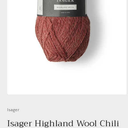
Medien
1
in
Modal
Isager
öffnen
Isager Highland Wool Chili