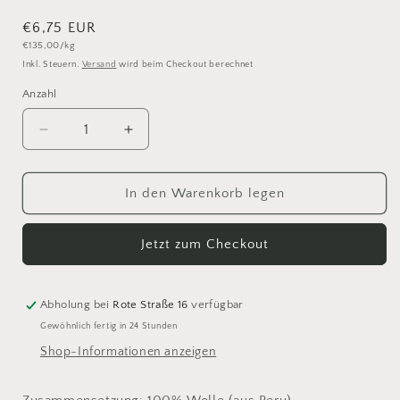
Normaler
€6,75 EUR
Grundpreis
€135,00/kg
Preis
Inkl. Steuern.
Versand
wird beim Checkout berechnet
Anzahl
Anzahl
Verringere
Erhöhe
die
die
Menge
Menge
für
für
In den Warenkorb legen
Isager
Isager
Highland
Highland
Jetzt zum Checkout
Wool
Wool
Chili
Chili
Abholung bei
Rote Straße 16
verfügbar
Gewöhnlich fertig in 24 Stunden
Shop-Informationen anzeigen