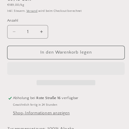
Grundpreis
€189,00/kg
Preis
Inkl. Steuern.
Versand
wird beim Checkout berechnet
Anzahl
Anzahl
Verringere
Erhöhe
die
die
Menge
Menge
für
für
In den Warenkorb legen
Isager
Isager
Alpaca
Alpaca
1
1
/
/
Farbe
Farbe
E
E
0
0
Abholung bei
Rote Straße 16
verfügbar
Gewöhnlich fertig in 24 Stunden
Shop-Informationen anzeigen
Zusammensetzung: 100% Alpaka