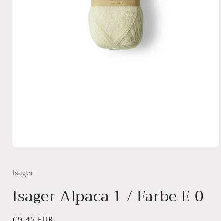
Medien
1
in
Modal
Isager
öffnen
Isager Alpaca 1 / Farbe E 0
Normaler
€9,45 EUR