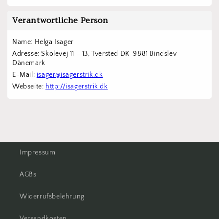
Verantwortliche Person
Name: Helga Isager
Adresse: Skolevej 11 – 13, Tversted DK-9881 Bindslev 
Dänemark
E-Mail: 
isager@isagerstrik.dk
Webseite: 
http://isagerstrik.dk
Impressum
AGBs
Widerrufsbelehrung
Versandkosten