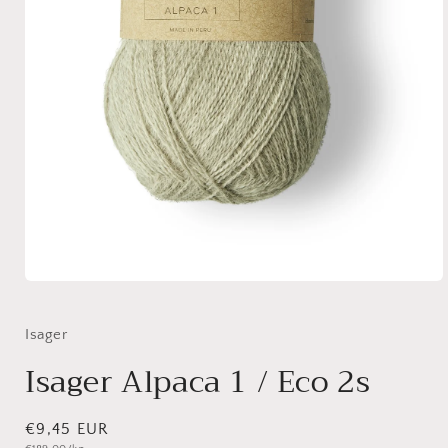
Medien
1
in
Modal
Isager
öffnen
Isager Alpaca 1 / Eco 2s
Normaler
€9,45 EUR