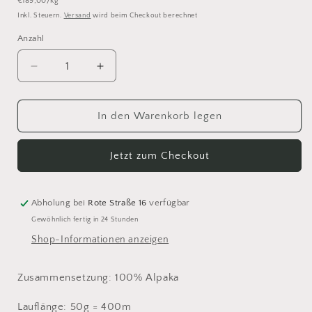
Grundpreis
€189,00/kg
Preis
Inkl. Steuern.
Versand
wird beim Checkout berechnet
Anzahl
Anzahl
Verringere
Erhöhe
die
die
Menge
Menge
für
für
In den Warenkorb legen
Isager
Isager
Alpaca
Alpaca
Jetzt zum Checkout
1
1
/
/
Eco
Eco
2s
2s
Abholung bei
Rote Straße 16
verfügbar
Gewöhnlich fertig in 24 Stunden
Shop-Informationen anzeigen
Zusammensetzung: 100% Alpaka
Lauflänge: 50g = 400m