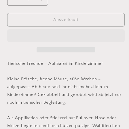
Verringere
Erhöhe
die
die
Menge
Menge
für
für
Ausverkauft
Infanti
Infanti
3
3
Tierische Freunde – Auf Safari im Kinderzimmer
Kleine Frösche, freche Mäuse, süße Bärchen –
aufgepasst: Ab heute seid ihr nicht mehr allein im
Kinderzimmer! Gekrabbelt und gerobbt wird ab jetzt nur
noch in tierischer Begleitung.
Als Applikation oder Stickerei auf Pullover, Hose oder
Mütze begleiten und beschützen putzige Waldtierchen