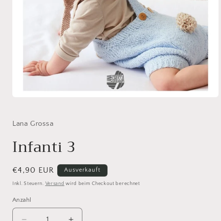
Medien
1
in
Modal
Lana Grossa
öffnen
Infanti 3
Normaler
€4,90 EUR
Ausverkauft
Preis
Inkl. Steuern.
Versand
wird beim Checkout berechnet
Anzahl
Anzahl