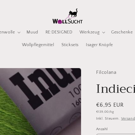
enwolle
Muud
RE:DESIGNED
Werkzeug
Geschenke
Wollpflegemittel
Sticksets
Isager Knöpfe
Filcolana
Indiec
Normaler
€6,95 EUR
Grundpreis
€139,00/kg
Preis
Inkl. Steuern.
Versan
Anzahl
Anzahl