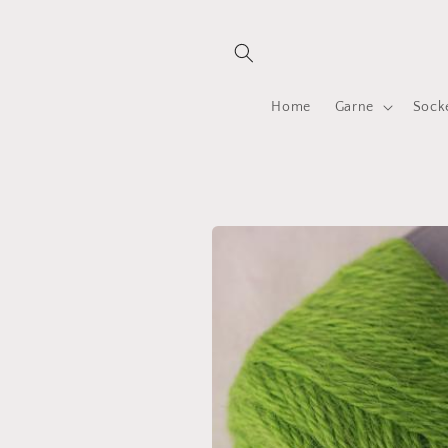
Direkt
zum
Inhalt
Home
Garne
Sock
Zu
Produktinformationen
springen