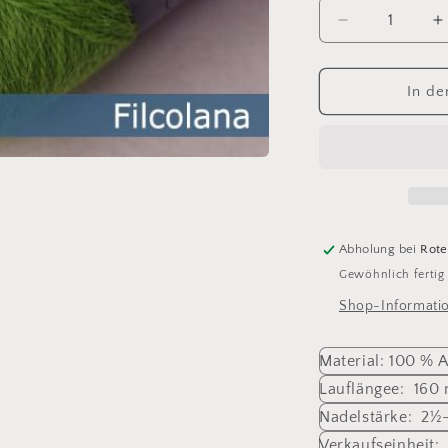
Verringere
E
die
d
Menge
M
für
f
In de
Indiecita
I
260
2
Abholung bei
Rote
Gewöhnlich fertig
Shop-Informati
Material: 100 % 
Lauflängee: 160 
Nadelstärke: 2
Verkaufseinheit: