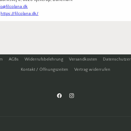
fo@filcolana.dk
 
https://filcolana.dk/
um
AGBs
Widerrufsbelehrung
Versandkosten
Datenschutzer
Kontakt / Öffnungszeiten
Vertrag widerrufen
Facebook
Instagram