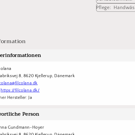
Pflege: Handwäs
formation
lerinformationen
colana
Fabriksvej 8, 8620 Kjellerup, Dänemark
lcolana@filcolana.dk
 
https://filcolana.dk/
er Hersteller: Ja
ortliche Person
nna Gundmann-Hoyer
Fabriksvej 8, 8620 Kjellerup, Dänemark