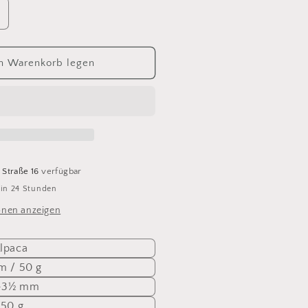
rhöhe
ie
enge
ür
n Warenkorb legen
ndiecita
60
 Straße 16
verfügbar
 in 24 Stunden
onen anzeigen
Alpaca
m / 50 g
½-3½ mm
 50 g