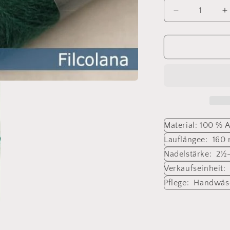
Verringere
E
die
d
Menge
M
für
f
Indiecita
I
244
2
Material: 100 % 
Lauflängee: 160 
Nadelstärke: 2
Verkaufseinheit:
Pflege: Handwäs