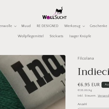
enwolle
Muud
RE:DESIGNED
Werkzeug
Geschenke
Wollpflegemittel
Sticksets
Isager Knöpfe
Filcolana
Indiec
Normaler
€6,95 EUR
Au
Grundpreis
€139,00/kg
Preis
Inkl. Steuern.
Versan
Anzahl
Anzahl