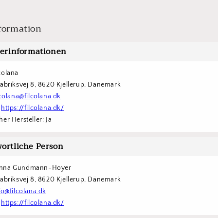
formation
lerinformationen
colana
Fabriksvej 8, 8620 Kjellerup, Dänemark
lcolana@filcolana.dk
 
https://filcolana.dk/
er Hersteller: Ja
ortliche Person
nna Gundmann-Hoyer
Fabriksvej 8, 8620 Kjellerup, Dänemark
fo@filcolana.dk
 
https://filcolana.dk/