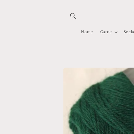
Direkt
zum
Inhalt
Home
Garne
Sock
Zu
Produktinformationen
springen