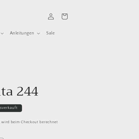
Einloggen
Warenkorb
Anleitungen
Sale
ita 244
sverkauft
d
wird beim Checkout berechnet