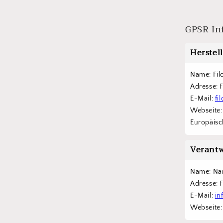
öffnen
GPSR In
Herstel
Name: Fil
Adresse: 
E-Mail: 
fi
Webseite:
Europäisch
Verantw
Name: Na
Adresse: 
E-Mail: 
in
Webseite: