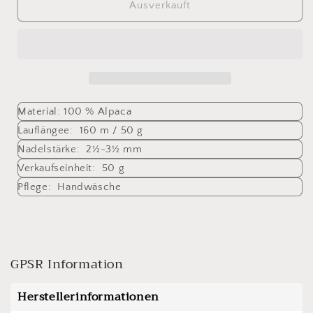
für
für
Ausverkauft
Indiecita
Indiecita
238
238
Material: 100 % Alpaca
Lauflängee: 160 m / 50 g
Nadelstärke: 2½-3½ mm
Verkaufseinheit: 50 g
Pflege: Handwäsche
GPSR Information
Herstellerinformationen