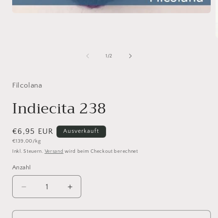
Medien
1
in
Modal
öffnen
i
von
1
/
2
ö
Filcolana
Indiecita 238
Normaler
€6,95 EUR
Ausverkauft
Grundpreis
€139,00/kg
Preis
Inkl. Steuern.
Versand
wird beim Checkout berechnet
Anzahl
Anzahl
Verringere
Erhöhe
die
die
Menge
Menge