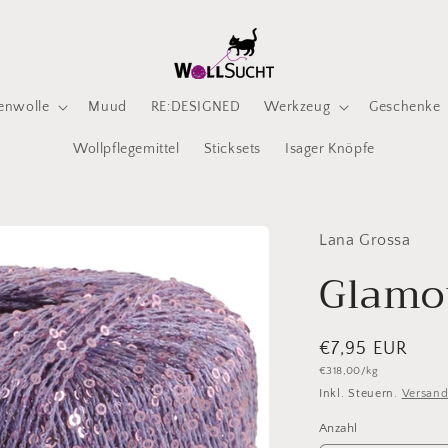
enwolle
Muud
RE:DESIGNED
Werkzeug
Geschenke
Wollpflegemittel
Sticksets
Isager Knöpfe
Lana Grossa
Glamo
Normaler
€7,95 EUR
Grundpreis
€318,00/kg
Preis
Inkl. Steuern.
Versan
Anzahl
Anzahl