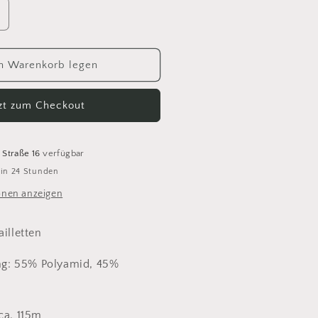
rhöhe
ie
enge
ür
n Warenkorb legen
lamour
tzt zum Checkout
 Straße 16
verfügbar
 in 24 Stunden
onen anzeigen
ailletten
g: 55% Polyamid, 45%
ca. 115m