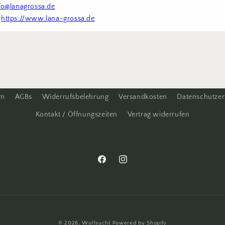
fo@lanagrossa.de
 
https://www.lana-grossa.de
um
AGBs
Widerrufsbelehrung
Versandkosten
Datenschutzer
Kontakt / Öffnungszeiten
Vertrag widerrufen
Facebook
Instagram
© 2026,
Wollsucht
Powered by Shopify