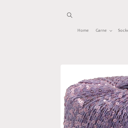
Direkt
zum
Inhalt
Home
Garne
Sock
Zu
Produktinformationen
springen