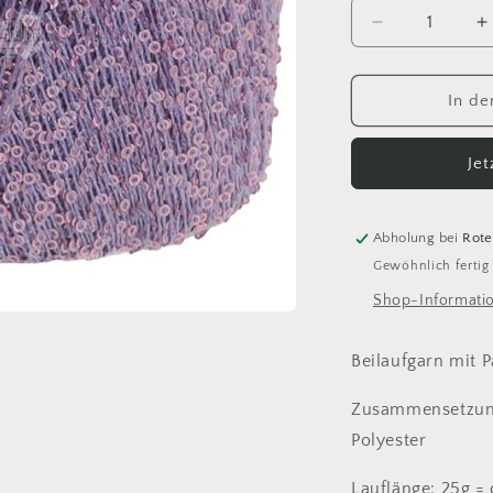
Verringere
E
die
d
Menge
M
für
f
In de
Glamour
G
3
3
Je
Abholung bei
Rote
Gewöhnlich fertig
Shop-Informati
Beilaufgarn mit P
Zusammensetzun
Polyester
Lauflänge: 25g = 