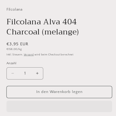
1
in
Modal
Filcolana
öffnen
Filcolana Alva 404
Charcoal (melange)
Normaler
€3,95 EUR
Grundpreis
€158,00/kg
Preis
Inkl. Steuern.
Versand
wird beim Checkout berechnet
Anzahl
Anzahl
Verringere
Erhöhe
die
die
Menge
Menge
für
für
In den Warenkorb legen
Filcolana
Filcolana
Alva
Alva
404
404
Charcoal
Charcoal