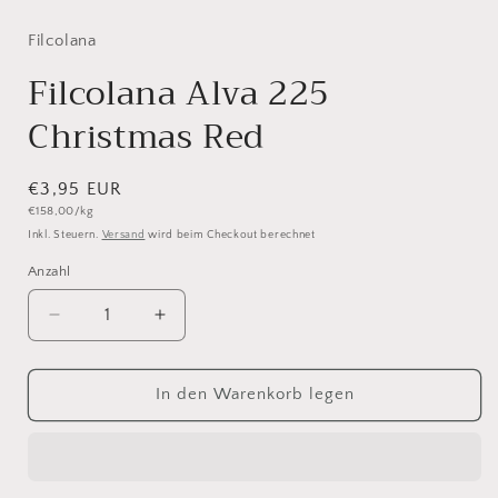
1
in
Modal
Filcolana
öffnen
Filcolana Alva 225
Christmas Red
Normaler
€3,95 EUR
Grundpreis
€158,00/kg
Preis
Inkl. Steuern.
Versand
wird beim Checkout berechnet
Anzahl
Anzahl
Verringere
Erhöhe
die
die
Menge
Menge
für
für
In den Warenkorb legen
Filcolana
Filcolana
Alva
Alva
225
225
Christmas
Christmas