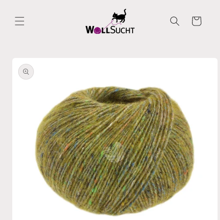
Direkt
zum
Inhalt
Warenkorb
oduktinformationen
ringen