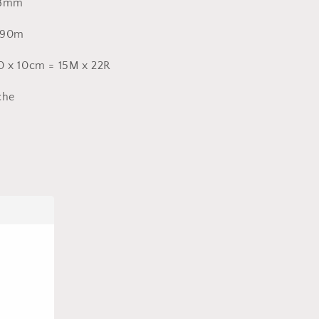
- 8mm
= 90m
0 x 10cm = 15M x 22R
che