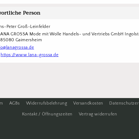
ortliche Person
s-Peter Groß-Leinfelder
LANA GROSSA Mode mit Wolle Handels- und Vertriebs GmbH Ingolstä
6 85080 Gaimersheim
fo@lanagrossa.de
 
https://www.lana-grossa.de
um
AGBs
Widerrufsbelehrung
Versandkosten
Datenschutzer
Kontakt / Öffnungszeiten
Vertrag widerrufen