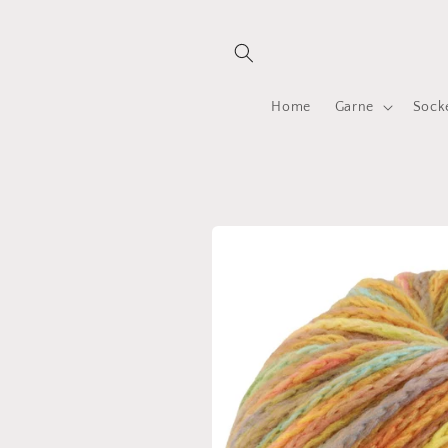
Direkt
zum
Inhalt
Home
Garne
Sock
Zu
Produktinformationen
springen