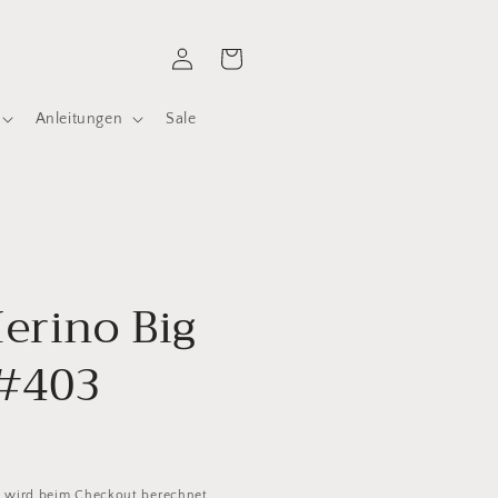
Einloggen
Warenkorb
Anleitungen
Sale
erino Big
 #403
d
wird beim Checkout berechnet