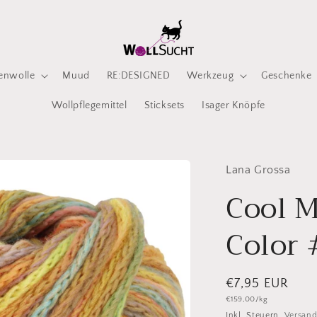
enwolle
Muud
RE:DESIGNED
Werkzeug
Geschenke
Wollpflegemittel
Sticksets
Isager Knöpfe
Lana Grossa
Cool M
Color
Normaler
€7,95 EUR
Grundpreis
€159,00/kg
Preis
Inkl. Steuern.
Versan