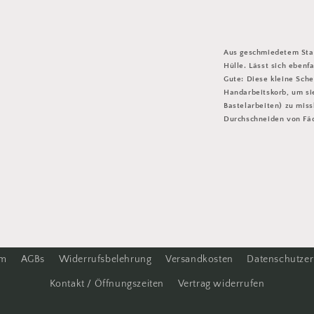
Aus geschmiedetem Stah
Hülle. Lässt sich ebenf
Gute: Diese kleine Sch
Handarbeitskorb, um si
Bastelarbeiten) zu miss
Durchschneiden von Fäd
um
AGBs
Widerrufsbelehrung
Versandkosten
Datenschutzer
Kontakt / Öffnungszeiten
Vertrag widerrufen