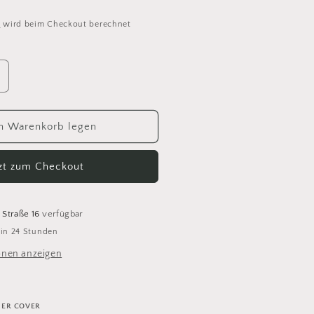
d
wird beim Checkout berechnet
rhöhe
ie
enge
ür
n Warenkorb legen
ocoknits
YARN
tzt zum Checkout
NIP
ITH
EATHER
COVER
 Straße 16
verfügbar
 in 24 Stunden
onen anzeigen
HER COVER