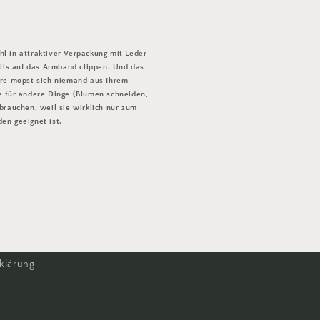
l in attraktiver Verpackung mit Leder-
alls auf das Armband clippen. Und das
ere mopst sich niemand aus Ihrem
e für andere Dinge (Blumen schneiden,
brauchen, weil sie wirklich nur zum
en geeignet ist.
klärung