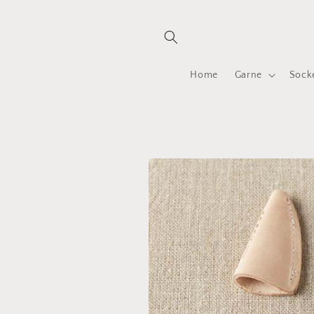
Direkt
zum
Inhalt
Home
Garne
Sock
Zu
Produktinformationen
springen