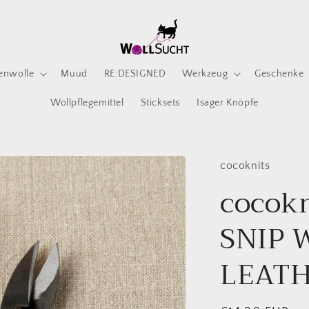
enwolle
Muud
RE:DESIGNED
Werkzeug
Geschenke
Wollpflegemittel
Sticksets
Isager Knöpfe
cocoknits
cocok
SNIP 
LEATH