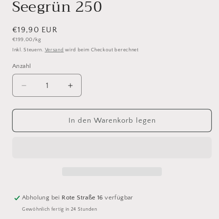
Seegrün 250
Normaler
€19,90 EUR
Grundpreis
€199,00/kg
Preis
Inkl. Steuern.
Versand
wird beim Checkout berechnet
Anzahl
Anzahl
Verringere
Erhöhe
die
die
Menge
Menge
für
für
In den Warenkorb legen
Cheeky
Cheeky
Merino
Merino
Joy
Joy
Seegrün
Seegrün
250
250
Abholung bei
Rote Straße 16
verfügbar
Gewöhnlich fertig in 24 Stunden