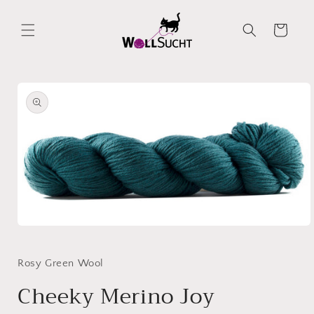
Direkt
zum
Inhalt
Warenkorb
oduktinformationen
ringen
Medien
1
in
Modal
Rosy Green Wool
öffnen
Cheeky Merino Joy