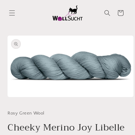
Direkt
zum
Inhalt
Warenkorb
oduktinformationen
ringen
Medien
1
in
Modal
Rosy Green Wool
öffnen
Cheeky Merino Joy Libelle