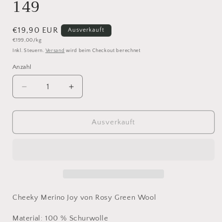
149
Normaler
€19,90 EUR
Ausverkauft
Grundpreis
€199,00/kg
Preis
Inkl. Steuern.
Versand
wird beim Checkout berechnet
Anzahl
Anzahl
Verringere
Erhöhe
die
die
Menge
Menge
für
für
Ausverkauft
Cheeky
Cheeky
Merino
Merino
Joy
Joy
Libelle
Libelle
149
149
Cheeky Merino Joy von Rosy Green Wool
Material: 100 % Schurwolle