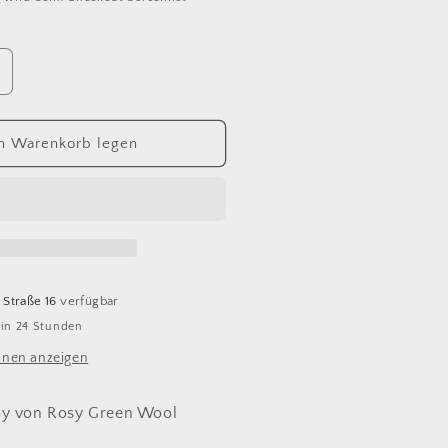
rhöhe
ie
enge
ür
n Warenkorb legen
heeky
erino
oy
ava
59
 Straße 16
verfügbar
 in 24 Stunden
onen anzeigen
oy von Rosy Green Wool