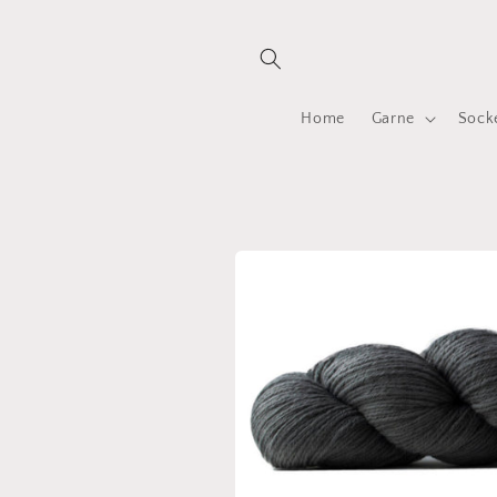
Direkt
zum
Inhalt
Home
Garne
Sock
Zu
Produktinformationen
springen