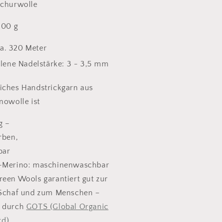
Schurwolle
100 g
ca. 320 Meter
ene Nadelstärke: 3 - 3,5 mm
iches Handstrickgarn aus
nowolle ist
g –
rben,
bar
o-Merino: maschinenwaschbar
reen Wools garantiert gut zur
Schaf und zum Menschen –
rt durch
GOTS (Global Organic
rd)