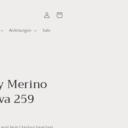
Einloggen
Warenkorb
Anleitungen
Sale
l
y Merino
va 259
d
wird beim Checkout berechnet