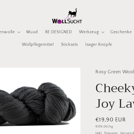
enwolle
Muud
RE:DESIGNED
Werkzeug
Geschenke
Wollpflegemittel
Sticksets
Isager Knöpfe
Rosy Green Woo
Cheek
Joy La
Normaler
€19,90 EUR
Grundpreis
€199,00/kg
Preis
Inkl. Steuern.
Versan