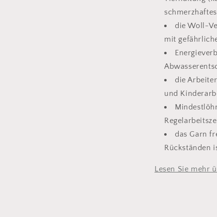
schmerzhaftes 
die Woll-Ve
mit gefährlic
Energiever
Abwasserentso
die Arbeite
und Kinderarbe
Mindestlöh
Regelarbeitsz
das Garn fr
Rückständen i
Lesen Sie mehr 