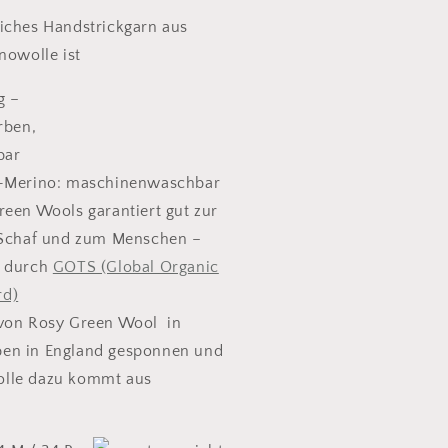
iches Handstrickgarn aus
nowolle ist
g –
rben,
bar
o-Merino: maschinenwaschbar
reen Wools garantiert gut zur
Schaf und zum Menschen –
rt durch
GOTS (Global Organic
rd)
 von Rosy Green Wool in
eben in England gesponnen und
Wolle dazu kommt aus