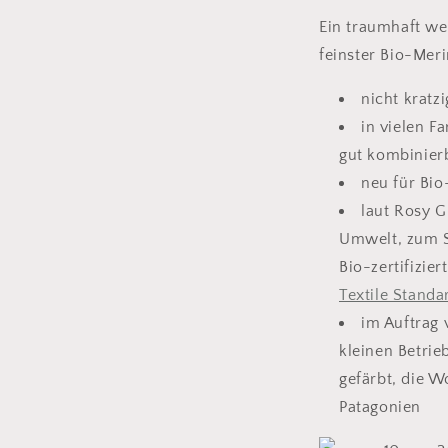
Ein traumhaft we
feinster Bio-Meri
nicht kratzi
in vielen Fa
gut kombinier
neu für Bi
laut Rosy G
Umwelt, zum 
Bio-zertifizie
Textile Standa
im Auftrag
kleinen Betri
gefärbt, die 
Patagonien