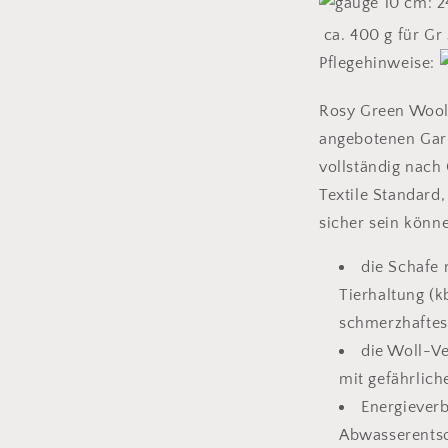
10 cm: 
ca. 400 g für Gr
Pflegehinweise:
Rosy Green Wools
angebotenen Gar
vollständig nach
Textile Standard,
sicher sein könn
die Schafe 
Tierhaltung (
schmerzhaftes 
die Woll-Ve
mit gefährlic
Energiever
Abwasserentso