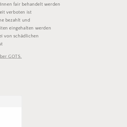
rInnen fair behandelt werden
it verboten ist
ne bezahlt und
eiten eingehalten werden
ei von schädlichen
st
über GOTS.