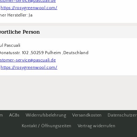
stomer-service@pascuali.de
 
https://rosygreenwool.com/
er Hersteller: Ja
ortliche Person
ul Pascuali
Donatusstr. 102 ,50259 Pulheim ,Deutschland
stomer-service@pascuali.de
 
https://rosygreenwool.com/
um
AGBs
Widerrufsbelehrung
Versandkosten
Datenschutzer
Kontakt / Öffnungszeiten
Vertrag widerrufen