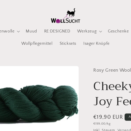
enwolle
Muud
RE:DESIGNED
Werkzeug
Geschenke
Wollpflegemittel
Sticksets
Isager Knöpfe
Rosy Green Woo
Cheek
Joy Fe
Normaler
€19,90 EUR
A
Grundpreis
€199,00/kg
Preis
Inkl. Steuern.
Versan