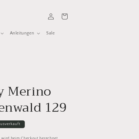
Einloggen
Warenkorb
Anleitungen
Sale
l
y Merino
enwald 129
usverkauft
d
wird beim Checkout berechnet