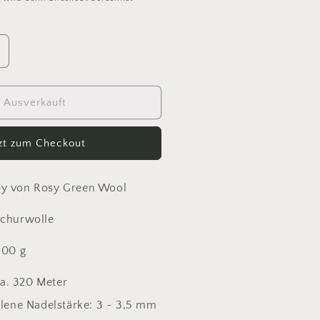
rhöhe
ie
enge
ür
Ausverkauft
heeky
erino
tzt zum Checkout
oy
eenwald
29
oy von Rosy Green Wool
Schurwolle
100 g
ca. 320 Meter
ene Nadelstärke: 3 - 3,5 mm