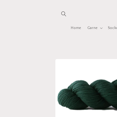
Direkt
zum
Inhalt
Home
Garne
Sock
Zu
Produktinformationen
springen