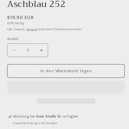
Aschblau 252
Normaler
€19,90 EUR
Grundpreis
€199,00/kg
Preis
Inkl. Steuern.
Versand
wird beim Checkout berechnet
Anzahl
Anzahl
Verringere
Erhöhe
die
die
Menge
Menge
für
für
In den Warenkorb legen
Cheeky
Cheeky
Merino
Merino
Joy
Joy
Aschblau
Aschblau
252
252
Abholung bei
Rote Straße 16
verfügbar
Gewöhnlich fertig in 24 Stunden