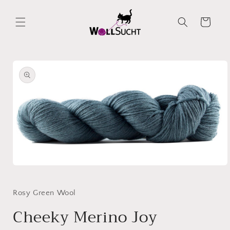
Direkt
zum
Inhalt
Warenkorb
oduktinformationen
ringen
Medien
1
in
Modal
Rosy Green Wool
öffnen
Cheeky Merino Joy