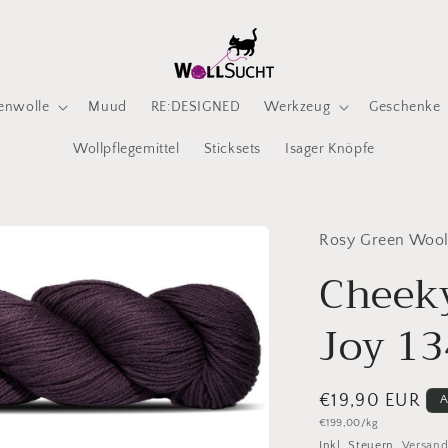
enwolle
Muud
RE:DESIGNED
Werkzeug
Geschenke
Wollpflegemittel
Sticksets
Isager Knöpfe
Rosy Green Woo
Cheek
Joy 1
Normaler
€19,90 EUR
A
Grundpreis
€199,00/kg
Preis
Inkl. Steuern.
Versan