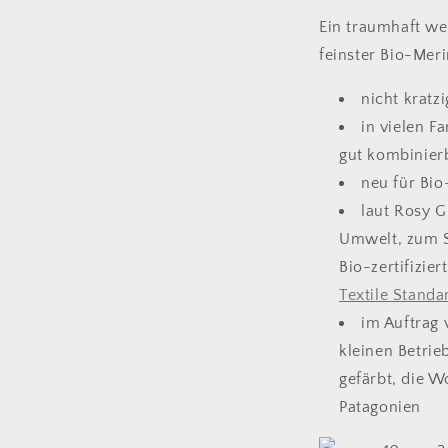
Ein traumhaft we
feinster Bio-Meri
nicht kratzi
in vielen Fa
gut kombinier
neu für Bi
laut Rosy G
Umwelt, zum 
Bio-zertifizie
Textile Standa
im Auftrag
kleinen Betri
gefärbt, die 
Patagonien