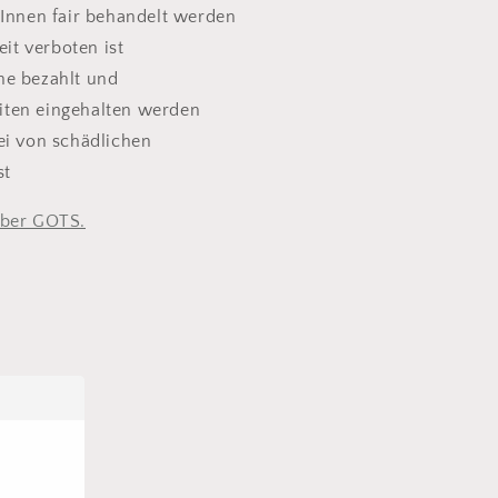
rInnen fair behandelt werden
it verboten ist
ne bezahlt und
eiten eingehalten werden
ei von schädlichen
st
über GOTS.