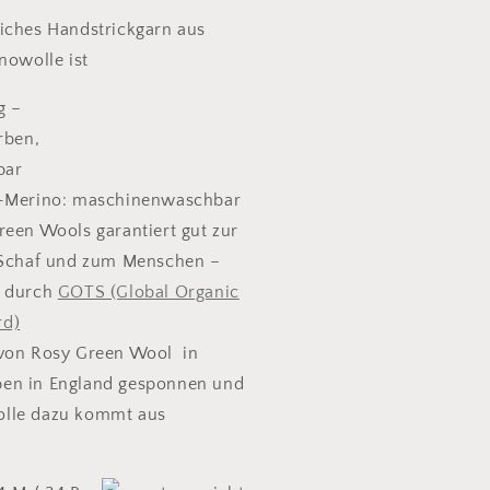
iches Handstrickgarn aus
nowolle ist
g –
rben,
bar
o-Merino: maschinenwaschbar
reen Wools garantiert gut zur
Schaf und zum Menschen –
rt durch
GOTS (Global Organic
rd)
 von Rosy Green Wool in
eben in England gesponnen und
Wolle dazu kommt aus