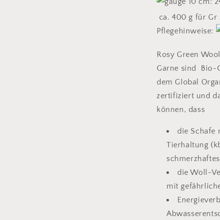
10 cm: 
ca. 400 g für Gr
Pflegehinweise:
Rosy Green Wools
Garne sind Bio-G
dem Global Organ
zertifiziert und d
können, dass
die Schafe 
Tierhaltung (
schmerzhaftes 
die Woll-Ve
mit gefährlic
Energiever
Abwasserentso