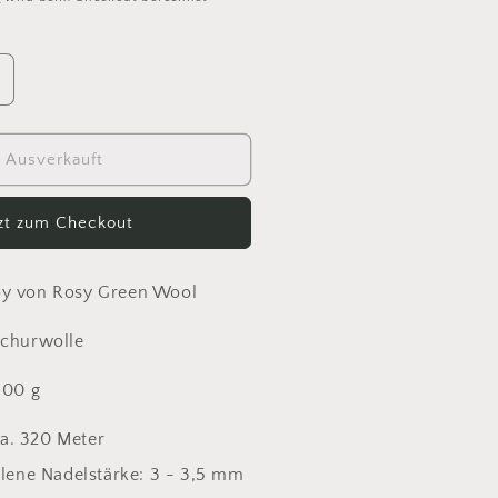
rhöhe
ie
enge
ür
Ausverkauft
heeky
erino
tzt zum Checkout
oy
34
methyst
oy von Rosy Green Wool
Schurwolle
100 g
ca. 320 Meter
ene Nadelstärke: 3 - 3,5 mm