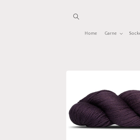
Direkt
zum
Inhalt
Home
Garne
Sock
Zu
Produktinformationen
springen