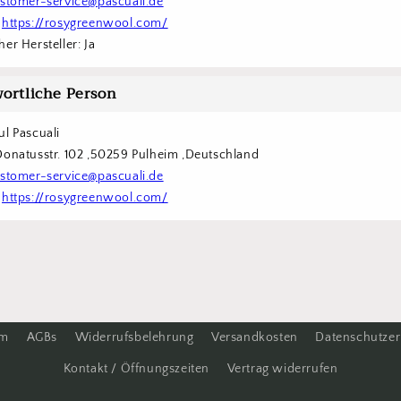
stomer-service@pascuali.de
 
https://rosygreenwool.com/
er Hersteller: Ja
ortliche Person
ul Pascuali
Donatusstr. 102 ,50259 Pulheim ,Deutschland
stomer-service@pascuali.de
 
https://rosygreenwool.com/
um
AGBs
Widerrufsbelehrung
Versandkosten
Datenschutzer
Kontakt / Öffnungszeiten
Vertrag widerrufen