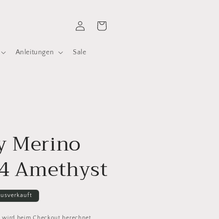
Einloggen
Warenkorb
Anleitungen
Sale
l
y Merino
34 Amethyst
usverkauft
d
wird beim Checkout berechnet