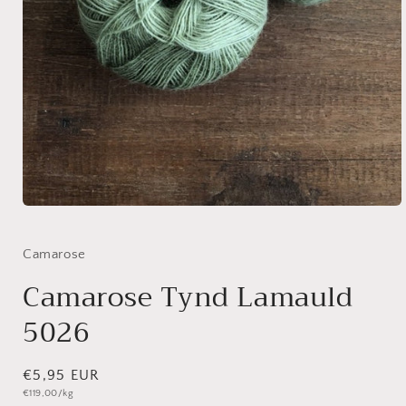
Medien
1
in
Modal
Camarose
öffnen
Camarose Tynd Lamauld
5026
Normaler
€5,95 EUR
Grundpreis
€119,00/kg
Preis