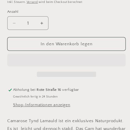
Inkl. Steuern.
Versand
wird beim Checkout berechnet
Anzahl
Anzahl
Verringere
Erhöhe
die
die
Menge
Menge
für
für
In den Warenkorb legen
Camarose
Camarose
Tynd
Tynd
Lamauld
Lamauld
5026
5026
Abholung bei
Rote Straße 16
verfügbar
Gewöhnlich fertig in 24 Stunden
Shop-Informationen anzeigen
Camarose Tynd Lamauld ist ein exklusives Naturprodukt.
Es ist leicht und dennoch stabil. Das Garn hat wunderbar