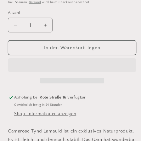
Inkl. Steuern.
Versand
wird beim Checkout berechnet
Anzahl
Anzahl
Verringere
Erhöhe
die
die
Menge
Menge
für
für
In den Warenkorb legen
Camarose
Camarose
Tynd
Tynd
Lamauld
Lamauld
5018
5018
Abholung bei
Rote Straße 16
verfügbar
Gewöhnlich fertig in 24 Stunden
Shop-Informationen anzeigen
Camarose Tynd Lamauld ist ein exklusives Naturprodukt.
Es ist leicht und dennoch stabil. Das Garn hat wunderbar