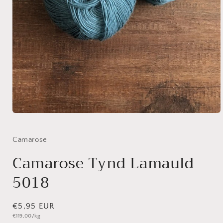
Medien
1
in
Modal
Camarose
öffnen
Camarose Tynd Lamauld
5018
Normaler
€5,95 EUR
Grundpreis
€119,00/kg
Preis