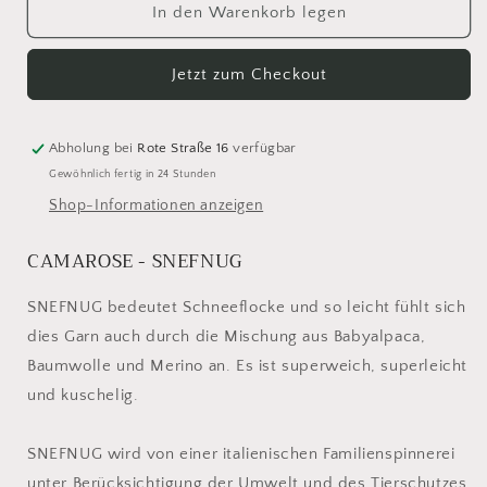
für
für
In den Warenkorb legen
Camarose
Camarose
Snefnug
Snefnug
Jetzt zum Checkout
7329
7329
Marinebla
Marinebla
Abholung bei
Rote Straße 16
verfügbar
Gewöhnlich fertig in 24 Stunden
Shop-Informationen anzeigen
CAMAROSE - SNEFNUG
SNEFNUG bedeutet Schneeflocke und so leicht fühlt sich
dies Garn auch durch die Mischung aus Babyalpaca,
Baumwolle und Merino an. Es ist superweich, superleicht
und kuschelig.
SNEFNUG wird von einer italienischen Familienspinnerei
unter Berücksichtigung der Umwelt und des Tierschutzes