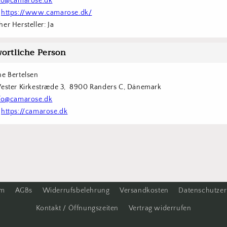
fo@camarose.dk
 
https://www.camarose.dk/
er Hersteller: Ja
ortliche Person
ne Bertelsen
Vester Kirkestræde 3,  8900 Randers C, Dänemark
fo@camarose.dk
 
https://camarose.dk
um
AGBs
Widerrufsbelehrung
Versandkosten
Datenschutzer
Kontakt / Öffnungszeiten
Vertrag widerrufen