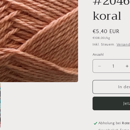
#2046
koral
Normaler
€5,40 EUR
Grundpreis
€108,00/kg
Preis
Inkl. Steuern.
Versan
Anzahl
Anzahl
Verringere
E
die
d
Menge
M
für
f
In de
Camarose
C
-
-
Je
Oekologisk
O
Sommeruld
S
#2046
#
Stoevet
S
Abholung bei
Rote
koral
k