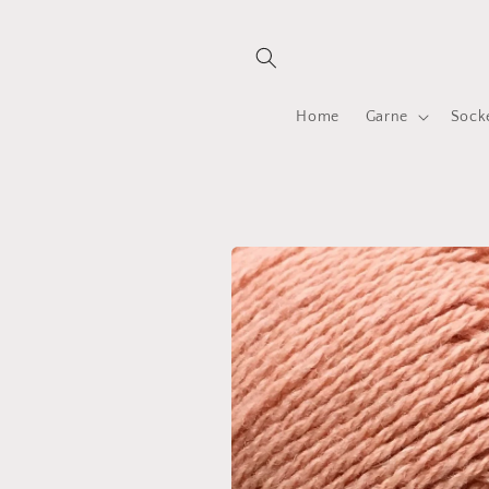
Direkt
zum
Inhalt
Home
Garne
Sock
Zu
Produktinformationen
springen