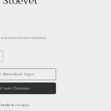
 Stoevet
d
wird beim Checkout berechnet
rhöhe
ie
enge
ür
n Warenkorb legen
amarose
tzt zum Checkout
ekologisk
ommeruld
2046
toevet
 Straße 16
verfügbar
oral