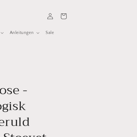
Einloggen
Warenkorb
Anleitungen
Sale
ose -
ogisk
ruld