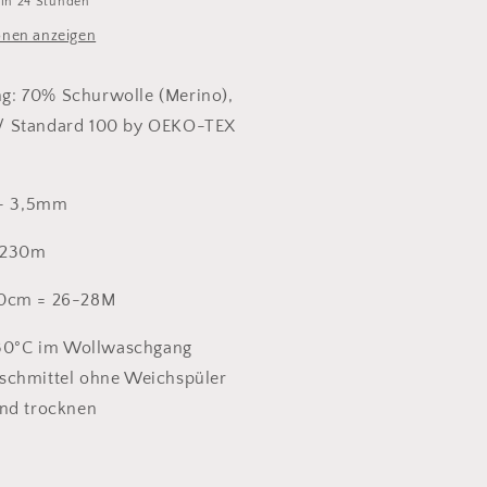
 in 24 Stunden
onen anzeigen
: 70% Schurwolle (Merino),
/ Standard 100 by OEKO-TEX
 - 3,5mm
= 230m
10cm = 26-28M
 30°C im Wollwaschgang
schmittel ohne Weichspüler
end trocknen