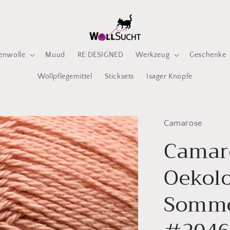
enwolle
Muud
RE:DESIGNED
Werkzeug
Geschenke
Wollpflegemittel
Sticksets
Isager Knöpfe
Camarose
Camar
Oekol
Somme