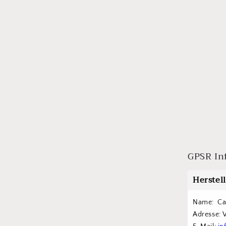
GPSR In
Herstel
Name:  C
Adresse: 