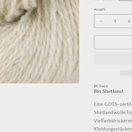
Anzahl
Anzahl
Verringere
E
die
d
Menge
M
für
f
Bio
B
Shetland
S
01
0
wollweiß
w
BC Garn
Bio Shetland
Eine GOTS-zerti
Shetlandwolle fü
Vielfarbstrickere
Kleidungsstücken