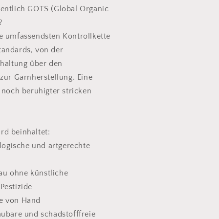
entlich GOTS (Global Organic
?
e umfassendsten Kontrollkette
tandards, von der
rhaltung über den
zur Garnherstellung. Eine
 noch beruhigter stricken
d beinhaltet:
ologische und artgerechte
u ohne künstliche
Pestizide
e von Hand
aubare und schadstofffreie