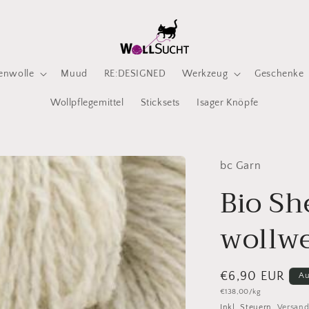
enwolle
Muud
RE:DESIGNED
Werkzeug
Geschenke
Wollpflegemittel
Sticksets
Isager Knöpfe
bc Garn
Bio Sh
wollw
Normaler
€6,90 EUR
Au
Grundpreis
€138,00/kg
Preis
Inkl. Steuern.
Versan