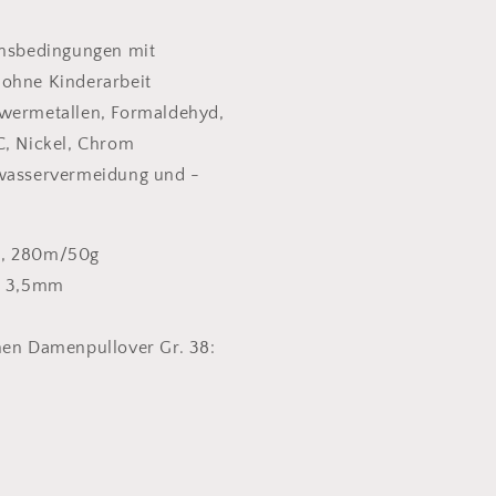
onsbedingungen mit
ohne Kinderarbeit
hwermetallen, Formaldehyd,
C, Nickel, Chrom
bwasservermeidung und -
e, 280m/50g
 - 3,5mm
nen Damenpullover Gr. 38: