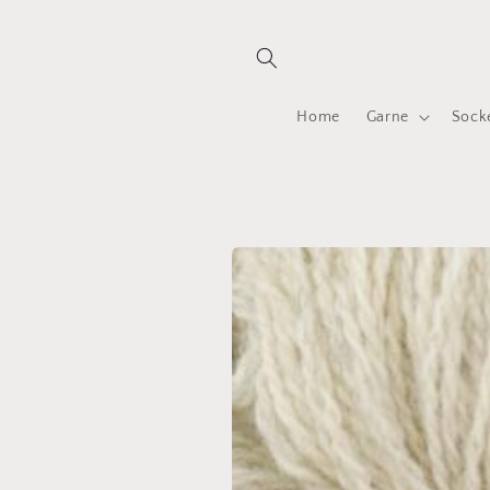
Direkt
zum
Inhalt
Home
Garne
Sock
Zu
Produktinformationen
springen