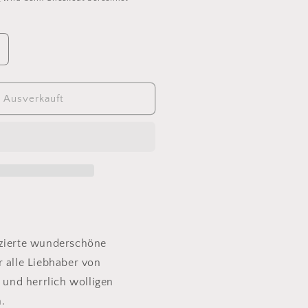
rhöhe
ie
enge
ür
Ausverkauft
io
hetland
1
ollweiß
fzierte wunderschöne
r alle Liebhaber von
i und herrlich wolligen
.