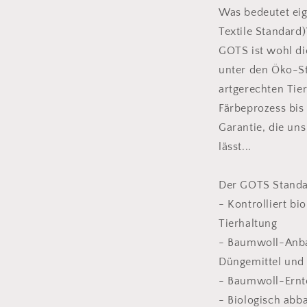
Was bedeutet eig
Textile Standard)
GOTS ist wohl di
unter den Öko-S
artgerechten Tie
Färbeprozess bis 
Garantie, die uns
lässt...
Der GOTS Standar
- Kontrolliert bi
Tierhaltung
- Baumwoll-Anba
Düngemittel und 
- Baumwoll-Ernt
- Biologisch abb