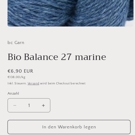
Medien
1
in
Modal
bc Garn
öffnen
Bio Balance 27 marine
Normaler
€6,90 EUR
Grundpreis
€138,00/kg
Preis
Inkl. Steuern.
Versand
wird beim Checkout berechnet
Anzahl
Anzahl
Verringere
Erhöhe
die
die
Menge
Menge
für
für
In den Warenkorb legen
Bio
Bio