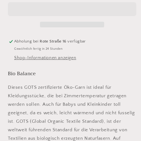
Balance
Balance
27
27
marine
marine
Abholung bei
Rote Straße 16
verfügbar
Gewöhnlich fertig in 24 Stunden
Shop-Informationen anzeigen
Bio Balance
Dieses GOTS zertifizierte Öko-Garn ist ideal für
Kleidungsstücke, die bei Zimmertemperatur getragen
werden sollen. Auch für Babys und Kleinkinder toll
geeignet, da es weich, leicht wärmend und nicht fusselig
ist. GOTS (Global Organic Textile Standard), ist der
weltweit führenden Standard für die Verarbeitung von
Textilien aus biologisch erzeugten Naturfasern. Auf