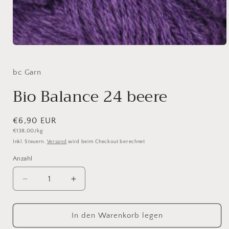
Medien
1
in
Modal
bc Garn
öffnen
Bio Balance 24 beere
Normaler
€6,90 EUR
Grundpreis
€138,00/kg
Preis
Inkl. Steuern.
Versand
wird beim Checkout berechnet
Anzahl
Anzahl
Verringere
Erhöhe
die
die
Menge
Menge
für
für
In den Warenkorb legen
Bio
Bio