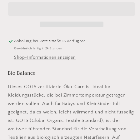
Balance
Balance
24
24
beere
beere
Abholung bei
Rote Straße 16
verfügbar
Gewöhnlich fertig in 24 Stunden
Shop-Informationen anzeigen
Bio Balance
Dieses GOTS zertifizierte Öko-Garn ist ideal für
Kleidungsstücke, die bei Zimmertemperatur getragen
werden sollen. Auch für Babys und Kleinkinder toll
geeignet, da es weich, leicht wärmend und nicht fusselig
ist. GOTS (Global Organic Textile Standard), ist der
weltweit führenden Standard für die Verarbeitung von
Textilien aus biologisch erzeugten Naturfasern. Auf