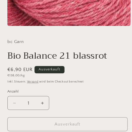
Medien
1
in
Modal
bc Garn
öffnen
Bio Balance 21 blassrot
Normaler
€6,90 EUR
Ausverkauft
Grundpreis
€138,00/kg
Preis
Inkl. Steuern.
Versand
wird beim Checkout berechnet
Anzahl
Anzahl
Verringere
Erhöhe
die
die
Menge
Menge
für
für
Ausverkauft
Bio
Bio