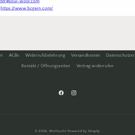
der@soul-wool.com
 
https://www.bcgarn.com/
um
AGBs
Widerrufsbelehrung
Versandkosten
Datenschutzer
Kontakt / Öffnungszeiten
Vertrag widerrufen
Facebook
Instagram
© 2026,
Wollsucht
Powered by Shopify