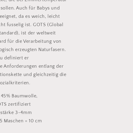
sollen. Auch für Babys und
geeignet, da es weich, leicht
t fusselig ist. GOTS (Global
tandard), ist der weltweit
rd für die Verarbeitung von
logisch erzeugten Naturfasern.
 definiert er
e Anforderungen entlang der
ionskette und gleichzeitig die
zialkriterien.
 45% Baumwolle,
S zertifiziert
lstärke 3-4mm
5 Maschen = 10 cm