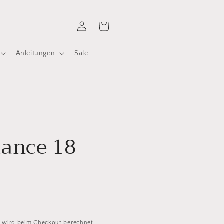
Einloggen
Warenkorb
Anleitungen
Sale
lance 18
d
wird beim Checkout berechnet