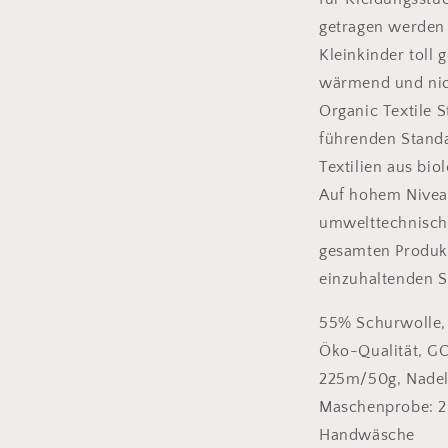
getragen werden 
Kleinkinder toll 
wärmend und nich
Organic Textile S
führenden Standa
Textilien aus bio
Auf hohem Niveau
umwelttechnisch
gesamten Produkt
einzuhaltenden So
55% Schurwolle,
Öko-Qualität, GOT
225m/50g, Nade
Maschenprobe: 2
Handwäsche