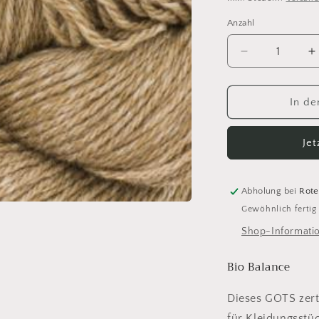
Anzahl
Anzahl
Verringere
E
die
d
Menge
M
für
f
In de
Bio
B
Balance
B
Je
18
1
sand
s
Abholung bei
Rote
Gewöhnlich fertig
Shop-Informati
Bio Balance
Dieses GOTS zerti
für Kleidungsstü