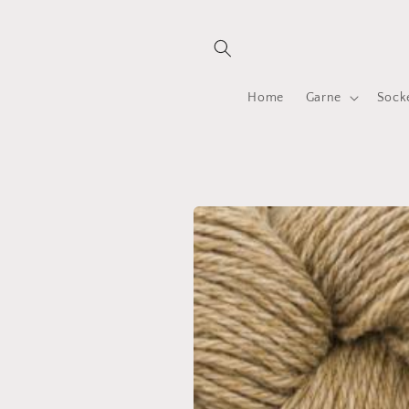
Direkt
zum
Inhalt
Home
Garne
Sock
Zu
Produktinformationen
springen