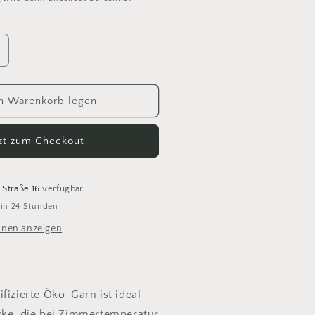
rhöhe
ie
enge
ür
n Warenkorb legen
io
alance
tzt zum Checkout
8
and
 Straße 16
verfügbar
 in 24 Stunden
onen anzeigen
fizierte Öko-Garn ist ideal
cke, die bei Zimmertemperatur