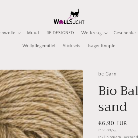
enwolle
Muud
RE:DESIGNED
Werkzeug
Geschenke
Wollpflegemittel
Sticksets
Isager Knöpfe
bc Garn
Bio Ba
sand
Normaler
€6,90 EUR
Grundpreis
€138,00/kg
Preis
Inkl. Steuern.
Versan