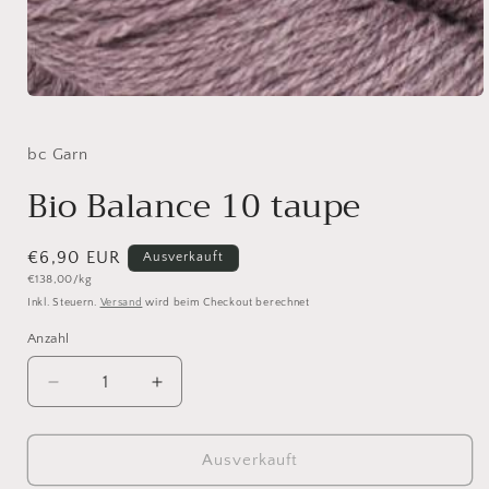
Medien
1
in
Modal
bc Garn
öffnen
Bio Balance 10 taupe
Normaler
€6,90 EUR
Ausverkauft
Grundpreis
€138,00/kg
Preis
Inkl. Steuern.
Versand
wird beim Checkout berechnet
Anzahl
Anzahl
Verringere
Erhöhe
die
die
Menge
Menge
für
für
Ausverkauft
Bio
Bio