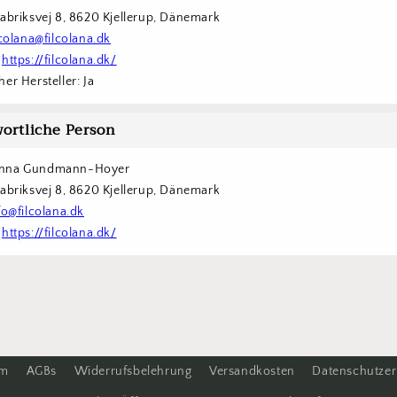
Fabriksvej 8, 8620 Kjellerup, Dänemark
lcolana@filcolana.dk
 
https://filcolana.dk/
er Hersteller: Ja
ortliche Person
nna Gundmann-Hoyer
Fabriksvej 8, 8620 Kjellerup, Dänemark
fo@filcolana.dk
 
https://filcolana.dk/
um
AGBs
Widerrufsbelehrung
Versandkosten
Datenschutzer