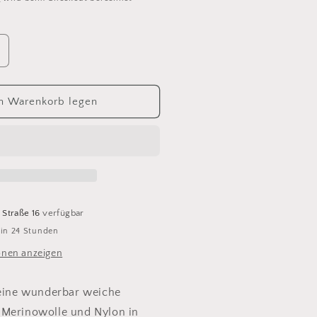
rhöhe
ie
enge
ür
n Warenkorb legen
rwetta
lassic
78
atmeal
 Straße 16
verfügbar
 in 24 Stunden
onen anzeigen
 eine wunderbar weiche
 Merinowolle und Nylon in