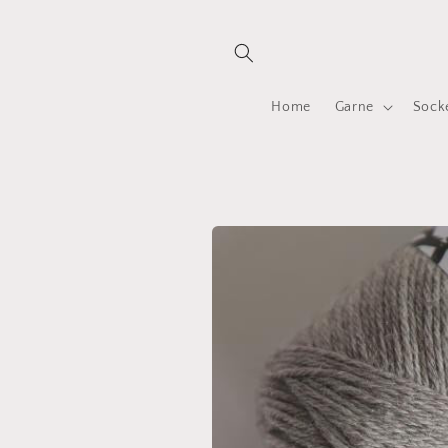
Direkt
zum
Inhalt
Home
Garne
Sock
Zu
Produktinformationen
springen