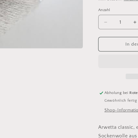
Anzahl
Anzahl
Verringere
E
die
d
Menge
M
für
f
In de
arwetta
a
classic
c
978
9
oatmeal
o
Abholung bei
Rote
Gewöhnlich fertig
Shop-Informati
Arwetta classic,
Sockenwolle aus