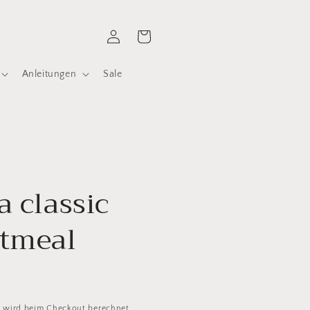
Einloggen
Warenkorb
Anleitungen
Sale
a classic
atmeal
d
wird beim Checkout berechnet