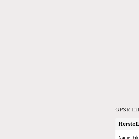
GPSR In
Herstel
Name: Fil