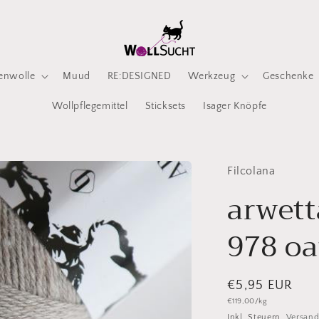
enwolle
Muud
RE:DESIGNED
Werkzeug
Geschenke
Wollpflegemittel
Sticksets
Isager Knöpfe
Filcolana
arwett
978 o
Normaler
€5,95 EUR
Grundpreis
€119,00/kg
Preis
Inkl. Steuern.
Versan