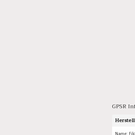
GPSR In
Herstel
Name: Fil