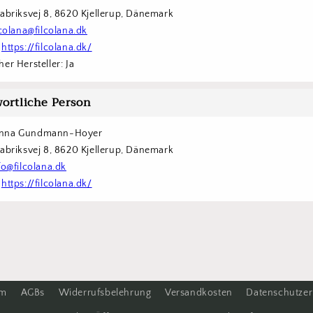
Fabriksvej 8, 8620 Kjellerup, Dänemark
lcolana@filcolana.dk
 
https://filcolana.dk/
er Hersteller: Ja
ortliche Person
nna Gundmann-Hoyer
Fabriksvej 8, 8620 Kjellerup, Dänemark
fo@filcolana.dk
 
https://filcolana.dk/
um
AGBs
Widerrufsbelehrung
Versandkosten
Datenschutzer