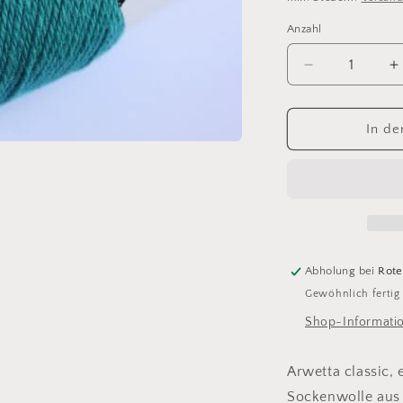
Anzahl
Anzahl
Verringere
E
die
d
Menge
M
für
f
In de
arwetta
a
classic
c
372
3
Peacock
P
Abholung bei
Rote
Gewöhnlich fertig
Shop-Informati
Arwetta classic,
Sockenwolle aus