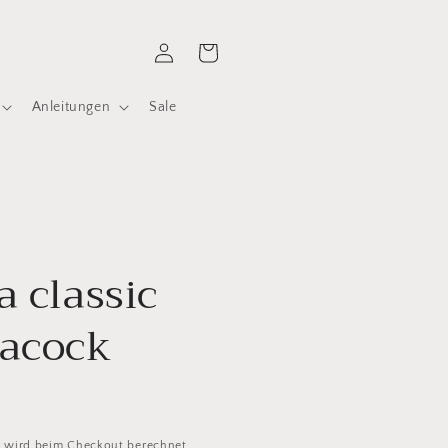
Einloggen
Warenkorb
Anleitungen
Sale
a classic
eacock
d
wird beim Checkout berechnet