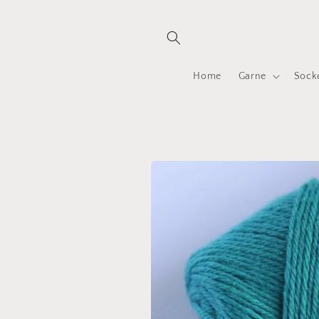
Direkt
zum
Inhalt
Home
Garne
Sock
Zu
Produktinformationen
springen