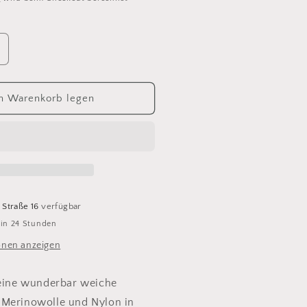
rhöhe
ie
enge
ür
n Warenkorb legen
rwetta
lassic
72
eacock
 Straße 16
verfügbar
 in 24 Stunden
onen anzeigen
 eine wunderbar weiche
 Merinowolle und Nylon in