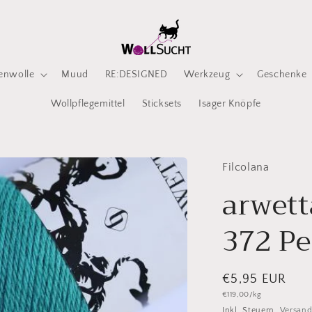
enwolle
Muud
RE:DESIGNED
Werkzeug
Geschenke
Wollpflegemittel
Sticksets
Isager Knöpfe
Filcolana
arwett
372 P
Normaler
€5,95 EUR
Grundpreis
€119,00/kg
Preis
Inkl. Steuern.
Versan