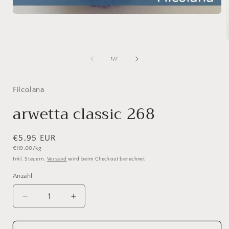
Medien
1
in
Modal
öffnen
i
von
1
/
2
ö
Filcolana
arwetta classic 268
Normaler
€5,95 EUR
Grundpreis
€119,00/kg
Preis
Inkl. Steuern.
Versand
wird beim Checkout berechnet
Anzahl
Anzahl
Verringere
Erhöhe
die
die
Menge
Menge