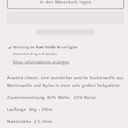
für
für
In den Warenkorb legen
arwetta
arwetta
classic
classic
268
268
Abholung bei
Rote Straße 16
verfügbar
Gewöhnlich fertig in 24 Stunden
Shop-Informationen anzeigen
Arwetta classic, eine wunderbar weiche Sockenwolle aus
Merinowolle und Nylon in einer sehr großen Farbpalette.
Zusammensetzung: 80% Wolle, 20% Nylon
Lauflänge: 50g = 210m
Nadelstärke: 2,5-3mm