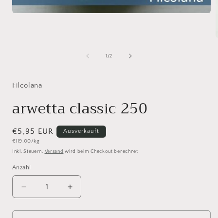
Medien
1
in
Modal
öffnen
i
von
1
/
2
ö
Filcolana
arwetta classic 250
Normaler
€5,95 EUR
Ausverkauft
Grundpreis
€119,00/kg
Preis
Inkl. Steuern.
Versand
wird beim Checkout berechnet
Anzahl
Anzahl
Verringere
Erhöhe
die
die
Menge
Menge