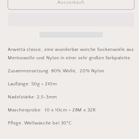
für
für
Ausverkauft
arwetta
arwetta
classic
classic
250
250
Arwetta classic, eine wunderbar weiche Sockenwolle aus
Merinowolle und Nylon in einer sehr großen Farbpalette.
Zusammensetzung: 80% Wolle, 20% Nylon
Lauflänge: 50g = 210m
Nadelstärke: 2,5-3mm
Maschenprobe: 10 x 10cm = 28M x 32R
Pflege: Wollwäsche bei 30°C