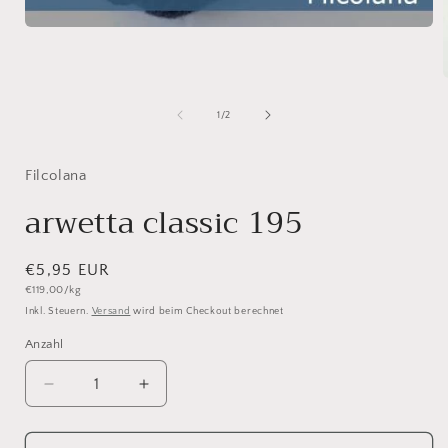
Medien
1
in
Modal
öffnen
i
von
1
/
2
ö
Filcolana
arwetta classic 195
Normaler
€5,95 EUR
Grundpreis
€119,00/kg
Preis
Inkl. Steuern.
Versand
wird beim Checkout berechnet
Anzahl
Anzahl
Verringere
Erhöhe
die
die
Menge
Menge