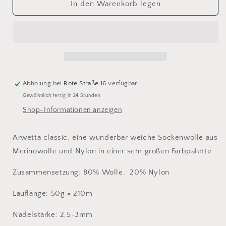
für
für
In den Warenkorb legen
arwetta
arwetta
classic
classic
195
195
Abholung bei
Rote Straße 16
verfügbar
Gewöhnlich fertig in 24 Stunden
Shop-Informationen anzeigen
Arwetta classic, eine wunderbar weiche Sockenwolle aus
Merinowolle und Nylon in einer sehr großen Farbpalette.
Zusammensetzung: 80% Wolle, 20% Nylon
Lauflänge: 50g = 210m
Nadelstärke: 2,5-3mm